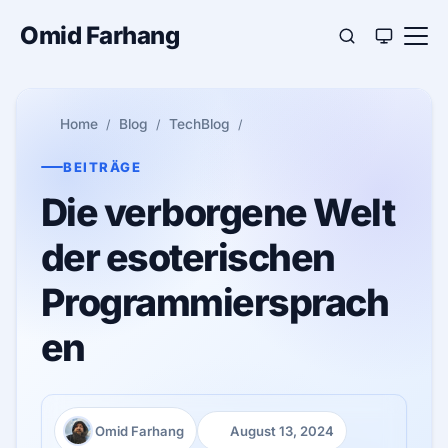
Omid Farhang
Home
Blog
TechBlog
BEITRÄGE
Die verborgene Welt
der esoterischen
Programmiersprach
en
Omid Farhang
August 13, 2024
Autor:
Veröffentlicht: