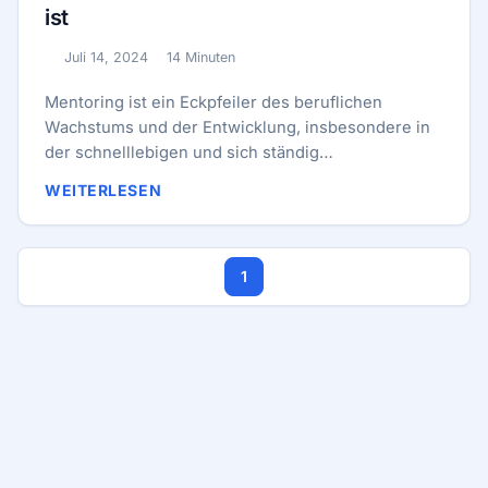
ist
Juli 14, 2024
14 Minuten
Veröffentlicht:
Lesezeit:
Mentoring ist ein Eckpfeiler des beruflichen
Wachstums und der Entwicklung, insbesondere in
der schnelllebigen und sich ständig
weiterentwickelnden Tech-Branche. Egal, ob Sie
WEITERLESEN
ein erfahrener Profi sind oder gerade erst am
Anfang Ihrer Karriere stehen, eine Mentor-Mentee-
Beziehung kann unschätzbare Einblicke,
1
Unterstützung und Möglichkeiten für den
persönlichen und beruflichen Fortschritt bieten.
Dieser Blogbeitrag untersucht die Vorteile von
Mentoring in der Tech-Branche und bietet
praktische Leitfäden für Mentoren und Mentees,
um ihre Beziehungen zu maximieren. ...