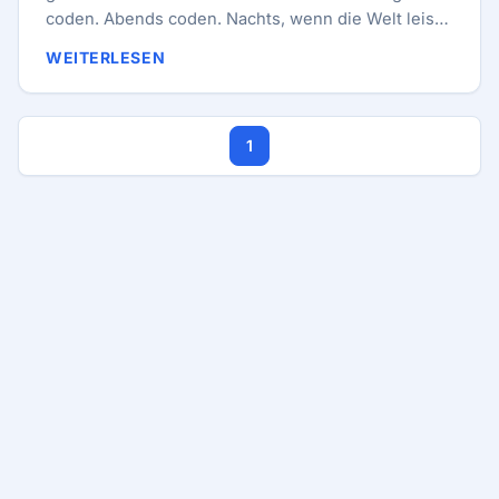
coden. Abends coden. Nachts, wenn die Welt leiser
wurde, oft wieder coden. Nicht nur, weil es mein
WEITERLESEN
Beruf war. Sondern weil es sich für mich richtig
anfühlte. Code war Arbeit, Hobby, Neugier, Trost
und manchmal auch Flucht. Neue Tools
1
ausprobieren. Side Projects. Dokumentation lesen.
Den Markt beobachten. Eine Idee bauen, nur um zu
sehen, ob sie funktioniert. ...