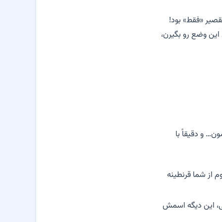
تقصیر «فقط» بود!
این وضع رو بگیرن،
… و دقیقاً با
م از شما قرنطینه
نی، این دیگه اسمش