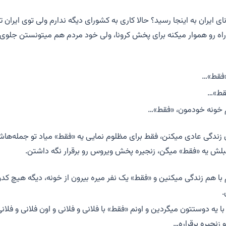
 ایران به اینجا رسید؟ حالا کاری به کشورای دیگه ندارم ولی توی ایران 
ه رو هموار میکنه برای پخش کرونا، ولی خود مردم هم میتونستن جلوی 
«فقط»…
فقط»…
 خونه خودمون، «فقط»…
زندگی عادی میکنن، فقط برای مظلوم نمایی یه «فقط» میاد تو جمله‌هاشون
بلش یه «فقط» میگن، زنجیره پخش ویروس رو برقرار نگه داشتن.
 با هم زندگی میکنین و «فقط» یک نفر میره بیرون از خونه، دیگه هیچ کدو
 یه دوستتون میگردین و اونم «فقط» با فلانی و فلانی و اون فلانی و فلا
زنجیره برقراره…