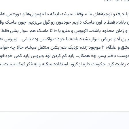
با حرف و توجیه‌های ما متوقف نمیشه، اینکه ما مهمونی‌ها و دورهمی هامو
 باشه، فقط با اون ماسک داریم خودمون رو گول می‌زنیم، چون ماسک وق
فاصله هم حفظ بشه و زمان محدود باشه… اتوبوس و مترو با ۱۰ تا ماسک
اری آدم مریض سوار نشده باشه یا خودت واکسن زده باشی… ویروس نه
میشناسه نه مقدار عشق و علاقه، ۲ موجود زنده نزدیک هم بشن منتقل میشه، حالا چ
 دوست دختر پسر، چه همکار… باید کم کردن لود ویروس باید کمی خودخواهی
عایت کرد. حکومت داره از کرونا استفاده میکنه و به فکر کمک نیست، خ