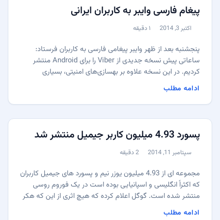
پیغام فارسی وایبر به کاربران ایرانی
اکتبر 3, 2014
۱ دقیقه
منتشر شده:
زمان مطالعه:
پنجشنبه بعد از ظهر وایبر پیغامی فارسی به کاربران فرستاد:
ساعاتی پیش نسخه جدیدی از Viber را برای Android منتشر
کردیم. در این نسخه علاوه بر بهسازی‌های امنیتی، بسیاری
ویژگی‌های جدید و بیش از 2000 برچسب کاملاً رایگان نیز اضافه
ادامه مطلب
شده است! حتماً این نسخه از برنامه را هر چه سریع‌تر از آدرس
زیر دریافت کنید: bit.ly/getviber خیلی از کاربران به صحت این
پیغام شک کردند و حتی شایعاتی مبنی بر اینکه این پیغام جعلی
است و از طرف خرابکارن و یا… فرستاده شده است در شبکه
پسورد 4.93 میلیون کاربر جیمیل منتشر شد
های اجتماعی پخش شد. ...
سپتامبر 11, 2014
2 دقیقه
منتشر شده:
زمان مطالعه:
مجموعه ای از 4.93 میلیون یوزر نیم و پسورد های جیمیل کاربران
که اکثراً انگلیسی و اسپانیایی بوده است در یک فوروم روسی
منتشر شده است. گوگل اعلام کرده که هیچ اثری از این که هکر
ها به سیستم های جیمیل دسترسی پیدا کرده باشند وجود ندارد،
ادامه مطلب
اما با این حال با شناسایی کاربرانی که هدف قرار گرفته اند