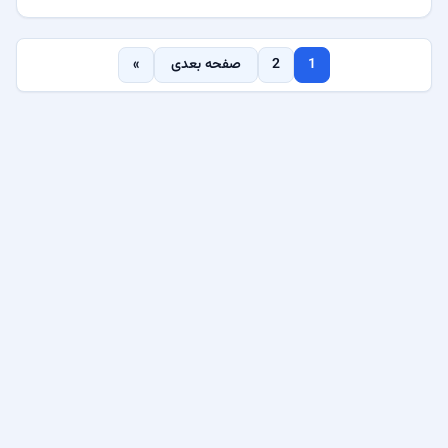
اقداماتی برای افزایش امنیت آنان انجام میدهد چون امنیت
اطلاعات کاربران برای گوگل اهمیت بسیاری دارد. ...
1
2
صفحه بعدی
»