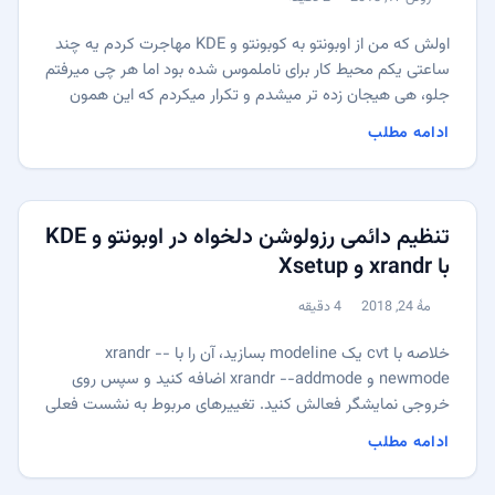
منتشر شده:
زمان مطالعه:
اولش که من از اوبونتو به کوبونتو و KDE مهاجرت کردم یه چند
ساعتی یکم محیط کار برای ناملموس شده بود اما هر چی میرفتم
جلو، هی هیجان زده تر میشدم و تکرار میکردم که این همون
چیزی بود که دنبالش بودم و این همون جوریه که درسته و باید
ادامه مطلب
باشه! محیط KDE پلاسما انقدر خوبه که اصلا ازش تعریف
نمیکنم و فقط چند تا موضوع که شاید نیاز داشته باشین بدونین
رو اینجا مینویسم: ...
تنظیم دائمی رزولوشن دلخواه در اوبونتو و KDE
با xrandr و Xsetup
مهٔ 24, 2018
4 دقیقه
منتشر شده:
زمان مطالعه:
خلاصه با cvt یک modeline بسازید، آن را با xrandr --
newmode و xrandr --addmode اضافه کنید و سپس روی
خروجی نمایشگر فعالش کنید. تغییرهای مربوط به نشست فعلی
پس از راه‌اندازی مجدد از بین می‌روند و صفحهٔ ورود را هم اصلاح
ادامه مطلب
نمی‌کنند. در KDE/Kubuntu که از SDDM استفاده می‌کند،
همان دستورها را در Xsetup قرار دهید تا پیش از نمایش صفحهٔ