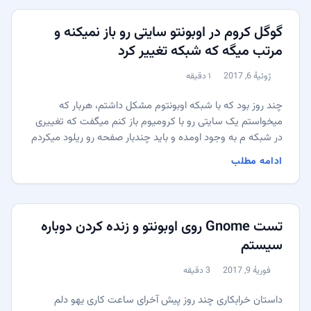
ورود اجرا شوند. بعد از مهاجرت از GNOME/Unity به KDE،
‏SDDM پنل اولتراواید من را درست تشخیص نمی‌داد و به‌جای
گوگل کروم در اوبونتو سایتی رو باز نمیکنه و
۲۵۶۰×۱۰۸۰ روی Full HD می‌ماند. پیش‌تر هم در اوبونتو با
مرتب میگه که شبکه تغییر کرد
مانیتور قدیمی‌تری که رزولوشن بومی‌اش در تنظیمات نمایش
داده نمی‌شد، با مشکل مشابهی روبه‌رو شده بودم. ...
ژوئیهٔ 6, 2017
۱ دقیقه
منتشر شده:
زمان مطالعه:
چند روز بود که با شبکه اوبونتوم مشکل داشتم، هربار که
میخواستم یک سایتی رو با کرومیوم باز کنم میگفت که تغییری
در شبکه م به وجود اومده و باید چندبار صفحه رو ریلود میکردم
تا باز شه و گاهی کلا باز نمیشد. یه مقداری که گشتم، فهمیدم
ادامه مطلب
که مشکل با “avahi-daemon” در ارتباطه. راه حل طبق چیزی که
توی فوروم اوبونتو نوشته شده بود، این مشکل به خاطر IPv6
اوبونتو هستش و غیرفعال کردن اون فعلا مشکل رو برطرف
میکنه، تست کردم و برای من کار کرد: ...
تست Gnome روی اوبونتو و زنده کردن دوباره
سیستم
فوریهٔ 9, 2017
3 دقیقه
منتشر شده:
زمان مطالعه:
داستان خرابکاری چند روز پیش آخرای ساعت کاری یهو دلم