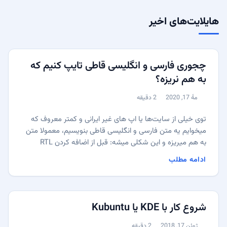
هایلایت‌های اخیر
چجوری فارسی و انگلیسی قاطی تایپ کنیم که
به هم نریزه؟
مهٔ 17, 2020
2 دقیقه
منتشر شده:
زمان مطالعه:
توی خیلی از سایت‌ها یا اپ های غیر ایرانی و کمتر معروف که
میخوایم یه متن فارسی و انگلیسی قاطی بنویسیم، معمولا متن
به هم میریزه و این شکلی میشه: قبل از اضافه کردن RTL
Embedding توی جاهایی مثل Google Docs یا Microsoft
ادامه مطلب
Office این مشکلی نیست چون اونجا ابزار کامل ویرایش متن
داریم، ولی جایی مثل لینکداین که داریم پست مینویسیم یا حتی
جایی مثل Mattermost Web این موضوع کمی مشکل ساز
میشه. ...
شروع کار با KDE یا Kubuntu
ژوئن 17, 2018
2 دقیقه