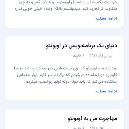
خواست یکم شکل و شمایل اوبونتوم رو عوض کنم و یه چیز
متفاوت تر تجربه کنم. میدونستم KDE اوضاع خیلی خوبی نداره
و تصمیم گرفتم یکم با Gnome 3 سر و کله بزنم ببینم حالش
ادامه مطلب
چطوره، فکر کردم شاید جذاب تر از Unity باشه. راحت ترین راه
برای استفاده از Gnome روی اوبونتو (بدون نصب دوباره OS)
نصب ubuntu-gnome-desktop هستش: ...
دنیای یک برنامه‌نویس در اوبونتو
نوامبر 24, 2016
3 دقیقه
منتشر شده:
زمان مطالعه:
بعد از نصب اوبونتو که توی پست قبلی تعریف کردم، باید محیط
کارم رو دوباره آماده می‌کردم که برگردم سر کارم. ابزار مختلفی
استفاده می‌کنم که باید دونه دونه اونها رو نصب میکردم:
NodeJS برای نصب Node میشه از نسخه پیش‌فرضی که
ادامه مطلب
توی repository خود اوبونتو هست استفاده کنین که خیلی
راحت با دستور زیر نصب میشه، فقط دقت کنین که این آخرین
نسخه نیست و ورژن 4.x هست و یه نسخه کار-راه-بنداز هست:
...
مهاجرت من به اوبونتو